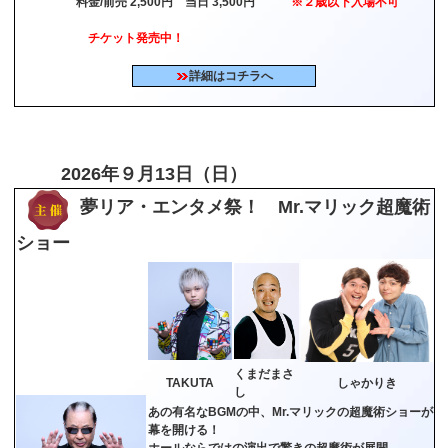
料金/前売 2,500円 当日 3,500円
※２歳以下入場不可
チケット発売中！
詳細はコチラへ
2026年９月13日（日）
夢リア・エンタメ祭！ Mr.マリック超魔術
ショー
くまだまさ
TAKUTA
しゃかりき
し
あの有名なBGMの中、Mr.マリックの超魔術ショーが
幕を開ける！
ホールならではの演出で驚きの超魔術が展開。