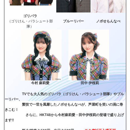
ゴリパラ
（ゴリけん・パラシュート部
ブルーリバー
ノボせもんなべ
隊）
今村 麻莉愛
田中 伊桜莉
TVでも大人気のゴリパラ（ゴリけん・パラシュート部隊）やブル
ーリバー、
髪技で一世を風靡したノボせもんなべが、芦屋町を笑いの渦に巻
きこむ！
さらに、HKT48から今村麻莉愛・田中伊桜莉の登場で盛り上げ
ます!!