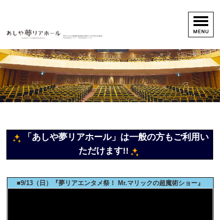
「あしや夢リアホール」は一般の方もご利用い
ただけます!!
■9/13（日）『夢リアエンタメ祭！ Mr.マリックの超魔術ショー』