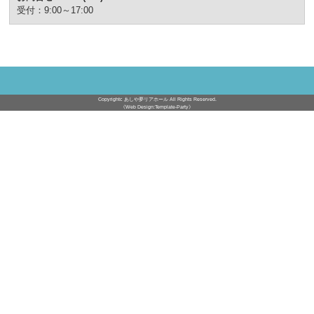
受付：9:00～17:00
Copyrightc
あしや夢リアホール
All Rights Reserved.
《Web Design:Template-Party》