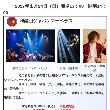
2027年１月24日（日）開場13：00 開演14：
00
和楽団ジャパンマーベラス
和胡奏者：里地
和楽団ジャパンマーベラス
団長：西口 勝
帰
迫力ある和太鼓の響き圧倒的なパフォーマンスが魅力の「和楽団
ジャパンマーベラス」。
今回は、鳴物・篠笛・尺八・津軽三味線に加え、実力派和胡奏者
の「音地帰」も
サポートミュージシャンとして参加。 素晴らしい和楽の世界を
堪能して欲しい！！
前売料金 3,500円（税込）
※全席指定