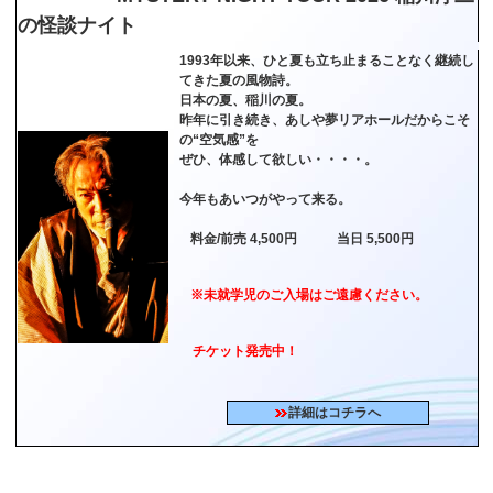
の怪談ナイト
1993年以来、ひと夏も立ち止まることなく継続し
てきた夏の風物詩。
日本の夏、稲川の夏。
昨年に引き続き、あしや夢リアホールだからこそ
の“空気感”を
ぜひ、体感して欲しい・・・・。
今年もあいつがやって来る。
料金/前売 4,500円 当日 5,500円
※未就学児のご入場はご遠慮ください。
チケット発売中！
詳細はコチラへ