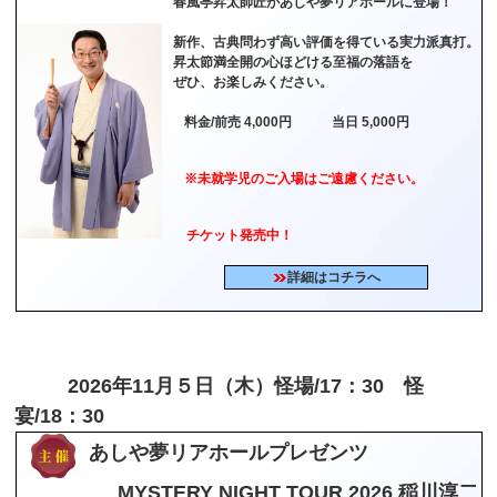
春風亭昇太師匠があしや夢リアホールに登場！
新作、古典問わず高い評価を得ている実力派真打。
昇太節満全開の心ほどける至福の落語を
ぜひ、お楽しみください。
料金/前売 4,000円 当日 5,000円
※未就学児のご入場はご遠慮ください。
チケット発売中！
詳細はコチラへ
2026年11月５日（木）怪場/17：30 怪
宴/18：30
あしや夢リアホールプレゼンツ
MYSTERY NIGHT TOUR 2026 稲川淳二