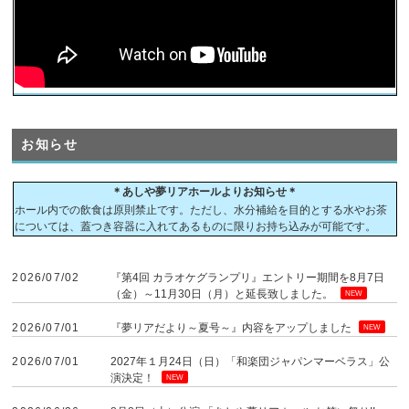
お知らせ
＊あしや夢リアホールよりお知らせ＊
ホール内での飲食は原則禁止です。ただし、水分補給を目的とする水やお茶
については、蓋つき容器に入れてあるものに限りお持ち込みが可能です。
2026/07/02
『第4回 カラオケグランプリ』エントリー期間を8月7日
（金）～11月30日（月）と延長致しました。
NEW
2026/07/01
『夢リアだより～夏号～』内容をアップしました
NEW
2026/07/01
2027年１月24日（日）「和楽団ジャパンマーベラス」公
演決定！
NEW