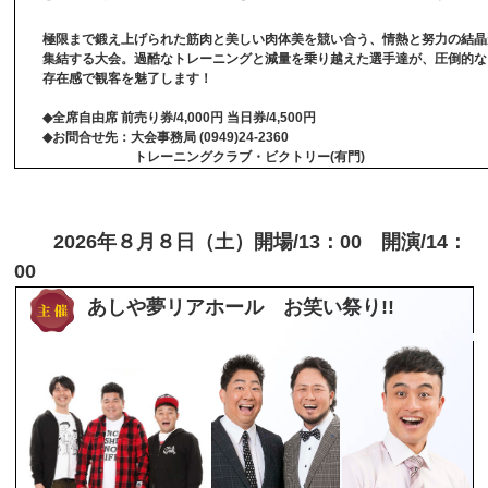
極限まで鍛え上げられた筋肉と美しい肉体美を競い合う、情熱と努力の結晶
集結する大会。過酷なトレーニングと減量を乗り越えた選手達が、圧倒的な
存在感で観客を魅了します！
◆全席自由席 前売り券/4,000円 当日券/4,500円
◆お問合せ先：大会事務局 (0949)24-2360
トレーニングクラブ・ビクトリー(有門)
2026年８月８日（土）開場/13：00 開演/14：
00
あしや夢リアホール お笑い祭り!!