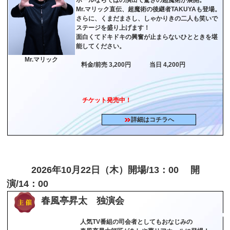
Mr.マリック直伝、超魔術の後継者TAKUYAも登場。
さらに、くまだまさし、しゃかりきの二人も笑いで
ステージを盛り上げます！
面白くてドキドキの興奮が止まらないひとときを堪
能してください。
Mr.マリック
料金/前売 3,200円 当日 4,200円
チケット発売中！
詳細はコチラへ
2026年10月22日（木）開場/13：00 開
演/14：00
春風亭昇太 独演会
人気TV番組の司会者としてもおなじみの